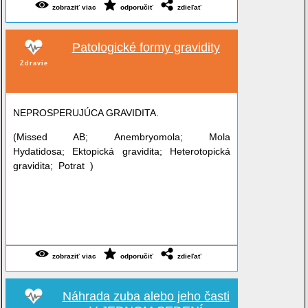
zobraziť viac
odporučiť
zdieľať
Patologické formy gravidity
Zdravie
NEPROSPERUJÚCA GRAVIDITA.
(Missed AB; Anembryomola; Mola
Hydatidosa; Ektopická gravidita; Heterotopická
gravidita; Potrat )
zobraziť viac
odporučiť
zdieľať
Náhrada zuba alebo jeho časti