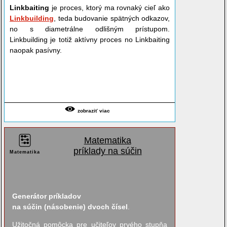
Linkbaiting
je proces, ktorý ma rovnaký cieľ ako
Linkbuilding
, teda budovanie spätných odkazov,
no s diametrálne odlišným prístupom.
Linkbuilding je totiž aktívny proces no Linkbaiting
naopak pasívny.
zobraziť viac
Matematika
príklady na súčin
Matematika
Generátor príkladov
na súčin (násobenie) dvoch čísel
.
Užitočná pomôcka pre učiteľov prvého stupňa