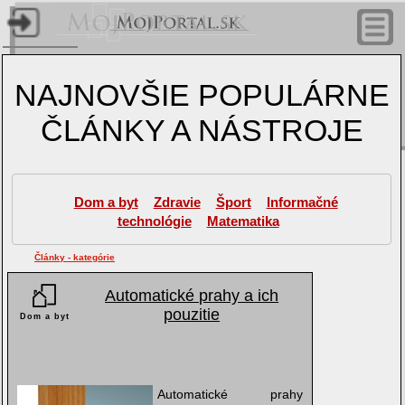
Úvodn
stránk
NAJNOVŠIE POPULÁRNE
Články
ČLÁNKY A NÁSTROJE
nástro
Profil
Dom a byt
Zdravie
Šport
Informačné
technológie
Matematika
Hudobné 
Články - kategórie
Automatické prahy a ich
Video t
pouzitie
Dom a byt
Automatické prahy