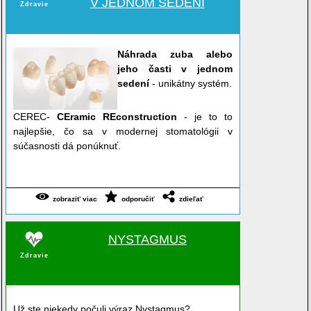
V JEDNOM SEDENÍ
Zdravie
Náhrada zuba alebo
jeho časti v jednom
sedení
- unikátny systém.
CEREC-
CEramic REconstruction
- je to to
najlepšie, čo sa v modernej stomatológii v
súčasnosti dá ponúknuť.
zobraziť viac
odporučiť
zdieľať
NYSTAGMUS
Zdravie
Už ste niekedy počuli výraz Nystagmus?