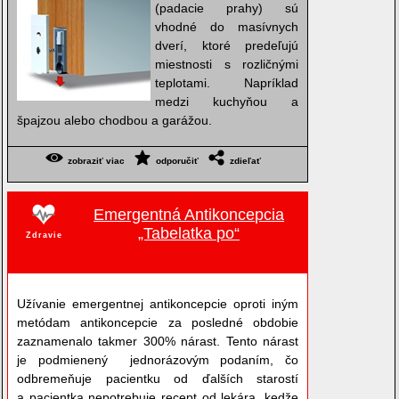
(padacie prahy) sú
vhodné do masívnych
dverí, ktoré predeľujú
miestnosti s rozličnými
teplotami. Napríklad
medzi kuchyňou a
špajzou alebo chodbou a garážou.
zobraziť viac
odporučiť
zdieľať
Emergentná Antikoncepcia
„Tabelatka po“
Zdravie
Užívanie emergentnej antikoncepcie oproti iným
metódam antikoncepcie za posledné obdobie
zaznamenalo takmer 300% nárast. Tento nárast
je podmienený jednorázovým podaním, čo
odbremeňuje pacientku od ďalších starostí
a pacientka nepotrebuje recept od lekára, kedže