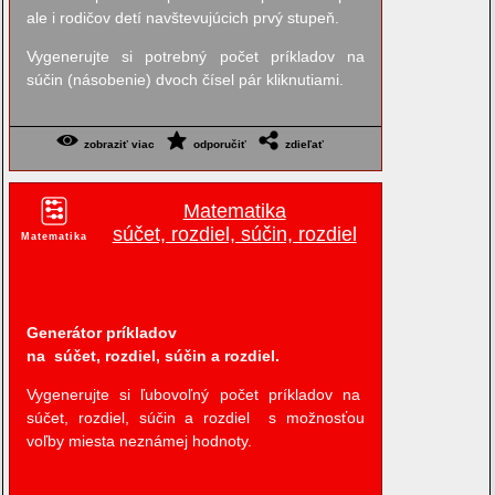
ale i rodičov detí navštevujúcich prvý stupeň.
Vygenerujte si potrebný počet príkladov na
súčin (násobenie) dvoch čísel pár kliknutiami.
zobraziť viac
odporučiť
zdieľať
Matematika
súčet, rozdiel, súčin, rozdiel
Matematika
Generátor príkladov
na súčet, rozdiel, súčin a rozdiel.
Vygenerujte si ľubovoľný počet príkladov na
súčet, rozdiel, súčin a rozdiel s možnosťou
voľby miesta neznámej hodnoty.