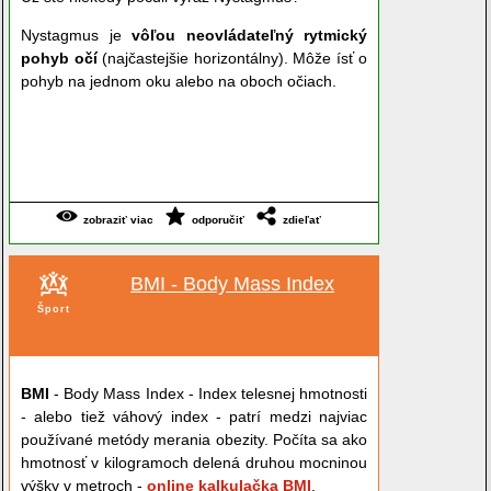
Nystagmus je
vôľou neovládateľný rytmický
pohyb očí
(najčastejšie horizontálny). Môže ísť o
pohyb na jednom oku alebo na oboch očiach.
zobraziť viac
odporučiť
zdieľať
BMI - Body Mass Index
Šport
BMI
- Body Mass Index - Index telesnej hmotnosti
- alebo tiež váhový index - patrí medzi najviac
používané metódy merania obezity. Počíta sa ako
hmotnosť v kilogramoch delená druhou mocninou
výšky v metroch -
online kalkulačka BMI
.