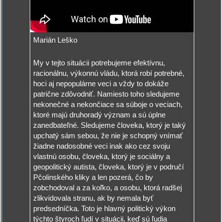
Marián Leško
My v tejto situácii potrebujeme efektívnu,
racionálnu, výkonnú vládu, ktorá robí potrebné,
hoci aj nepopulárne veci a vždy to dokáže
patrične zdôvodniť. Namiesto toho sledujeme
nekonečné a nekončiace sa súboje o veciach,
ktoré majú druhoradý význam a sú úplne
zanedbateľné. Sledujeme človeka, ktorý je taký
upchatý sám sebou, že nie je schopný vnímať
žiadne nadosobné veci inak ako cez svoju
vlastnú osobu, človeka, ktorý je sociálny a
geopolitický autista, človeka, ktorý je v područí
Pčolinského kliky a len pozerá, čo by
zobchodoval a za koľko, a osobu, ktorá radšej
zlikvidovala stranu, ak by nemala byť
predsedníčka. Toto je hlavný politický výkon
týchto štyroch ľudí v situácii, keď sú ľudia