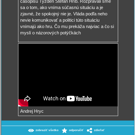
časopisu Týždeň Štefan Hríb. Rozprávali sme
sa o tom, ako vníma súčasnú situáciu a je
zjavné, že spokojný nie je. Vláda podľa neho
nevie komunikovať a politici túto situáciu
vnímajú ako hru. Čo mu prekáža najviac a čo si
myslí o názorových potýčkách
Andrej Hryc
zobraziť všetko
odporučiť
zdieľať