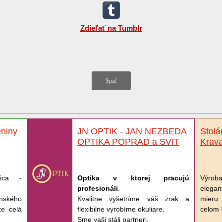
Zdieľať na Tumblr
niny
JN OPTIK - JAN NEZBEDA
Stol
OPTIKA POPRAD a SVIT
Krav
nica -
Optika v ktorej pracujú
Výro
profesionáli
.
elegan
nského
Kvalitne vyšetríme váš zrak a
mieru
e celá
flexibilne vyrobíme okuliare.
celom 
Sme vaši stáli partneri.