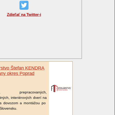
Zdieľať na Twitter-i
árstvo Štefan KENDRA
any okres Poprad
ba prepracovaných,
tných, interiérových dverí na
 s dovozom a montážou po
Slovensku.