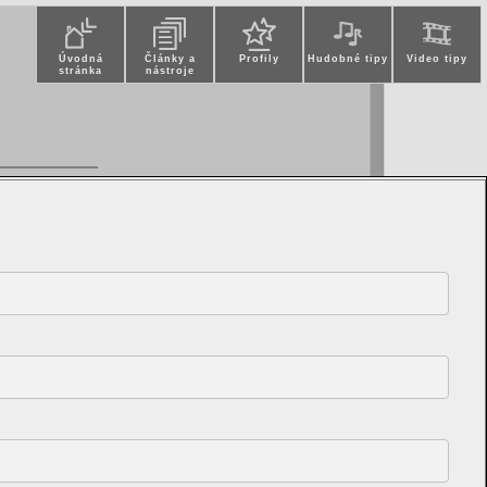
Úvodná
Články a
Profily
Hudobné tipy
Video tipy
stránka
nástroje