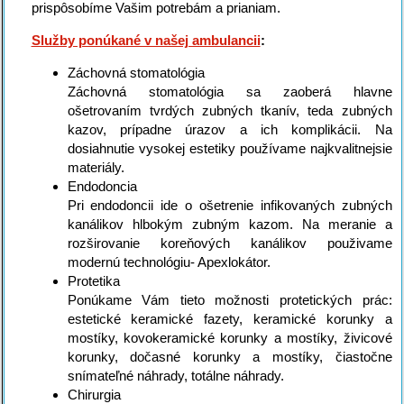
prispôsobíme Vašim potrebám a prianiam.
Služby ponúkané v našej ambulancii
:
Záchovná stomatológia
Záchovná stomatológia sa zaoberá hlavne
ošetrovaním tvrdých zubných tkanív, teda zubných
kazov, prípadne úrazov a ich komplikácii. Na
dosiahnutie vysokej estetiky používame najkvalitnejsie
materiály.
Endodoncia
Pri endodoncii ide o ošetrenie infikovaných zubných
kanálikov hlbokým zubným kazom. Na meranie a
rozširovanie koreňových kanálikov použivame
modernú technológiu- Apexlokátor.
Protetika
Ponúkame Vám tieto možnosti protetických prác:
estetické keramické fazety, keramické korunky a
mostíky, kovokeramické korunky a mostíky, živicové
korunky, dočasné korunky a mostíky, čiastočne
snímateľné náhrady, totálne náhrady.
Chirurgia