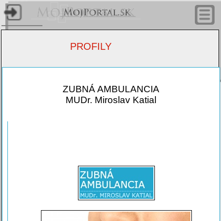
Úvodn
stránk
PROFILY
Články
nástro
ZUBNÁ AMBULANCIA
MUDr. Miroslav Katial
Profil
Hudobné 
Video t