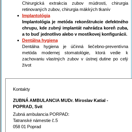
Chirurgická extrakcia zubov múdrosti, chirurgia
retinovaných zubov, chirurgia mäkkých tkanív
Implantológia
Implantológia je metóda rekonštrukcie defektného
chrupu, kde zubný implantát nahrádza koreň zuba,
a to buď jednotlivo alebo v mostíkovej konfigurácii.
Dentálna hygiena
Dentálna hygiena je účinná liečebno-preventívna
metóda modernej stomatológie, ktorá vedie k
zachovaniu vlastných zubov v ústnej dutine po celý
život
Kontakty
ZUBNÁ AMBULANCIA MUDr. Miroslav Katial -
POPRAD, Svit
Zubná ambulancia PORPAD:
Tatranské námestie č.5
058 01 Poprad