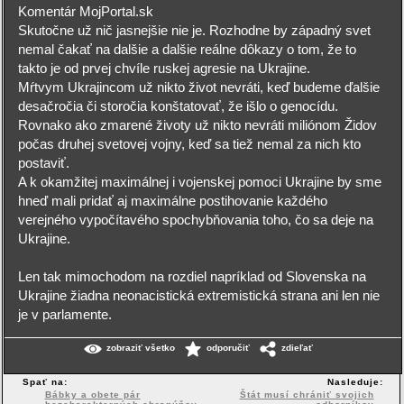
Komentár MojPortal.sk
Skutočne už nič jasnejšie nie je. Rozhodne by západný svet
nemal čakať na dalšie a dalšie reálne dôkazy o tom, že to
takto je od prvej chvíle ruskej agresie na Ukrajine.
Mŕtvym Ukrajincom už nikto život nevráti, keď budeme ďalšie
desačročia či storočia konštatovať, že išlo o genocídu.
Rovnako ako zmarené životy už nikto nevráti miliónom Židov
počas druhej svetovej vojny, keď sa tiež nemal za nich kto
postaviť.
A k okamžitej maximálnej i vojenskej pomoci Ukrajine by sme
hneď mali pridať aj maximálne postihovanie každého
verejného vypočítavého spochybňovania toho, čo sa deje na
Ukrajine.
Len tak mimochodom na rozdiel napríklad od Slovenska na
Ukrajine žiadna neonacistická extremistická strana ani len nie
je v parlamente.
zobraziť všetko
odporučiť
zdieľať
Spať na:
Nasleduje:
Bábky a obete pár
Štát musí chrániť svojich