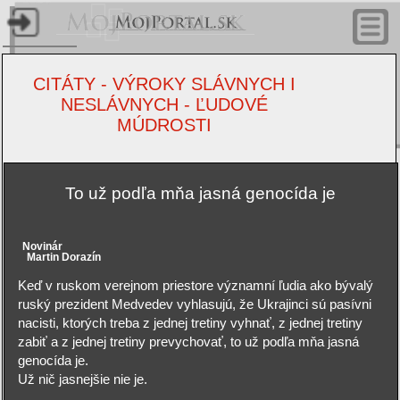
Úvodn
stránk
CITÁTY - VÝROKY SLÁVNYCH I
NESLÁVNYCH - ĽUDOVÉ
Články
MÚDROSTI
nástro
Profil
To už podľa mňa jasná genocída je
Hudobné 
Novinár
Martin Dorazín
Keď v ruskom verejnom priestore významní ľudia ako bývalý
ruský prezident Medvedev vyhlasujú, že Ukrajinci sú pasívni
Video t
nacisti, ktorých treba z jednej tretiny vyhnať, z jednej tretiny
zabiť a z jednej tretiny prevychovať, to už podľa mňa jasná
genocída je.
Už nič jasnejšie nie je.