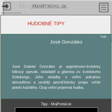
Úvodn
stránk
HUDOBNÉ TIPY
Články
nástro
Folk
José González
Profil
José Gabriel González je argentínsko-švédsky
Hudobné 
folkový spevák, skladateľ a gitarista zo švédskeho
Göteborgu. Jeho skladby s veľmi pokojnou
atmosférou a osobitý pesničkársky prejav určite
Video t
poteší každého. Ozaj veľmi príjemná hudba.
Tipy - MojPortal.sk