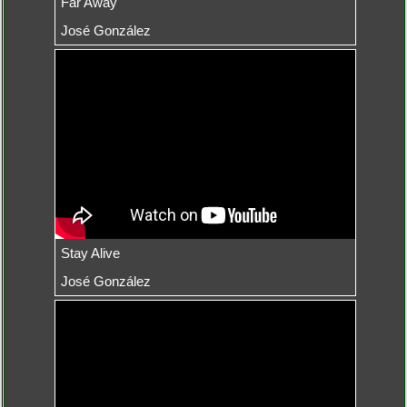
Far Away
José González
Stay Alive
José González